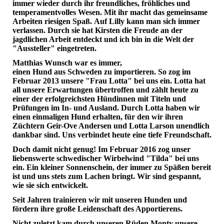
immer wieder durch ihr freundliches, fröhliches und
temperamentvolles Wesen. Mit ihr macht das gemeinsame
Arbeiten riesigen Spaß. Auf Lilly kann man sich immer
verlassen. Durch sie hat Kirsten die Freude an der
jagdlichen Arbeit entdeckt und ich bin in die Welt der
"Aussteller" eingetreten.
Matthias Wunsch war es immer,
einen Hund aus Schweden zu importieren. So zog im
Februar 2013 unsere "Frau Lotta" bei uns ein. Lotta hat
all unsere Erwartungen übertroffen und zählt heute zu
einer der erfolgreichsten Hündinnen mit Titeln und
Prüfungen im In- und Ausland. Durch Lotta haben wir
einen einmaligen Hund erhalten, für den wir ihren
Züchtern Geir-Ove Andersen und Lotta Larson unendlich
dankbar sind. Uns verbindet heute eine tiefe Freundschaft.
Doch damit nicht genug! Im Februar 2016 zog unser
liebenswerte schwedischer Wirbelwind "Tilda" bei uns
ein. Ein kleiner Sonnenschein, der immer zu Späßen bereit
ist und uns stets zum Lachen bringt. Wir sind gespannt,
wie sie sich entwickelt.
Seit Jahren trainieren wir mit unseren Hunden und
fördern ihre große Leidenschaft des Apportierens.
Nicht zuletzt kam durch unseren Rüden Monty unsere