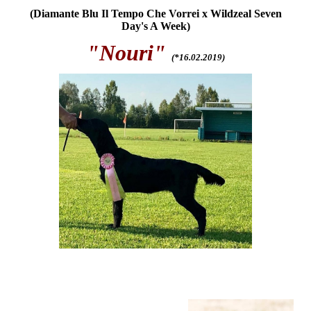
(Diamante Blu Il Tempo Che Vorrei x Wildzeal Seven
Day's A Week)
"Nouri
"
(
*
16.02.2019)